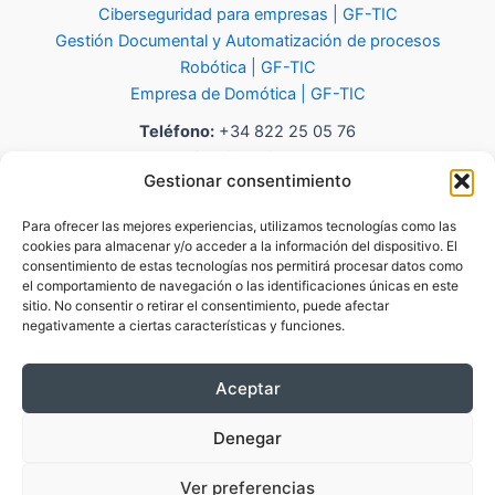
Ciberseguridad para empresas | GF-TIC
Gestión Documental y Automatización de procesos
Robótica | GF-TIC
Empresa de Domótica | GF-TIC
Teléfono:
+34 822 25 05 76
Email:
info@gf-tic.com
Gestionar consentimiento
Dirección:
Local 8 C.C. Aquamall, Costa Adeje, Av. de Moscú, 38,
38660 Adeje, Santa Cruz de Tenerife
Para ofrecer las mejores experiencias, utilizamos tecnologías como las
cookies para almacenar y/o acceder a la información del dispositivo. El
consentimiento de estas tecnologías nos permitirá procesar datos como
el comportamiento de navegación o las identificaciones únicas en este
sitio. No consentir o retirar el consentimiento, puede afectar
negativamente a ciertas características y funciones.
Sistema Interno de Información (Canal de Denuncias)
Aceptar
Aviso Legal
Política de Privacidad
Denegar
Política de Cookies
Post
Ver preferencias