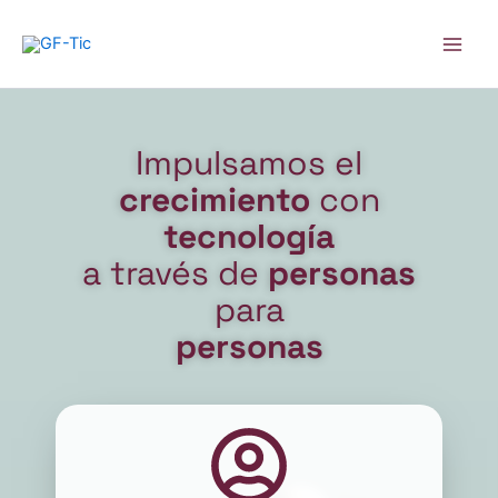
Ir
Main
al
Men
contenido
Impulsamos el
crecimiento
con
tecnología
a través de
personas
para
personas