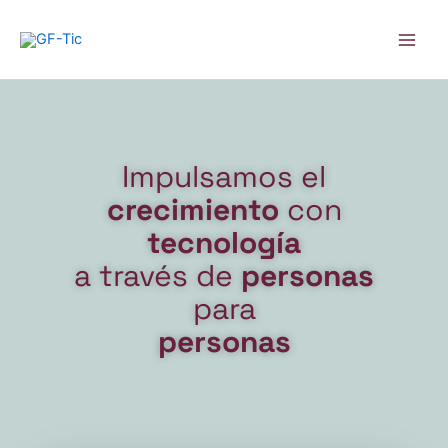
Skip
Main
to
Men
content
Impulsamos el
crecimiento
con
tecnología
a través de
personas
para
personas